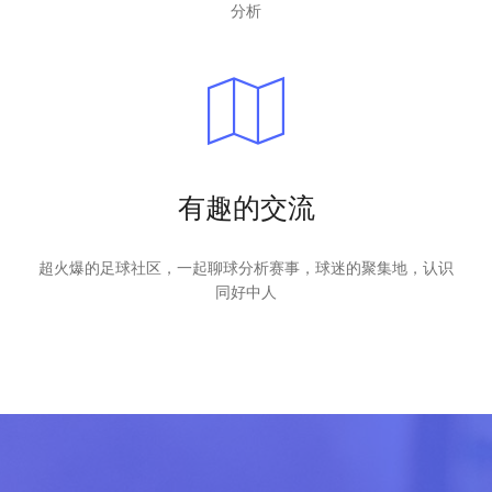
分析
有趣的交流
超火爆的足球社区，一起聊球分析赛事，球迷的聚集地，认识
同好中人