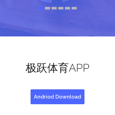
极跃体育APP
Andriod Download